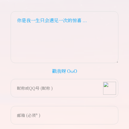
你是我一生只会遇见一次的惊喜 ...
戳我呀 OωO
bilibili~
(=・ω・=)
Tieba