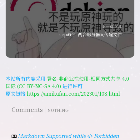
下一篇文章
scp命令–两台服务器间传输文件
本站所有内容采用
署名-非商业性使用-相同方式共享 4.0
国际 (CC BY-NC-SA 4.0)
进行许可
原文链接
https://amikufan.com/202301/108.html
Comments |
NOTHING
Markdown Supported while
Forbidden