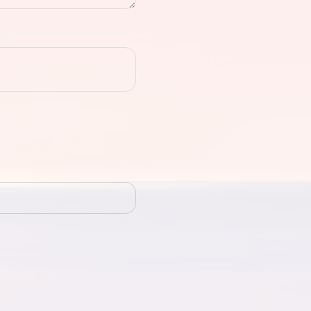
Tieba