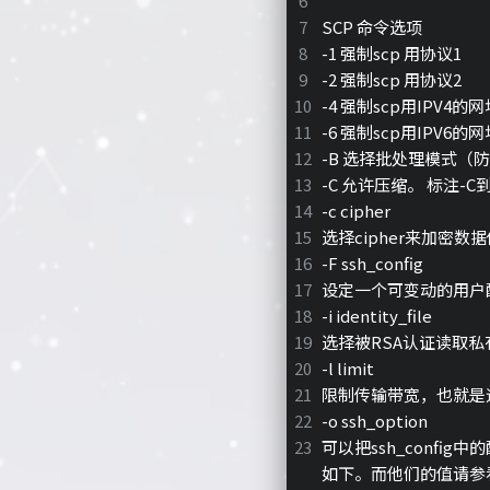
SCP 命令选项
-1 强制scp 用协议1
-2 强制scp 用协议2
-4 强制scp用IPV4的网
-6 强制scp用IPV6的网
-B 选择批处理模式（
-C 允许压缩。 标注-C到
-c cipher
选择cipher来加密数
-F ssh_config
设定一个可变动的用户配置
-i identity_file
选择被RSA认证读取私
-l limit
限制传输带宽，也就是速度
-o ssh_option
可以把ssh_confi
如下。而他们的值请参看ssh