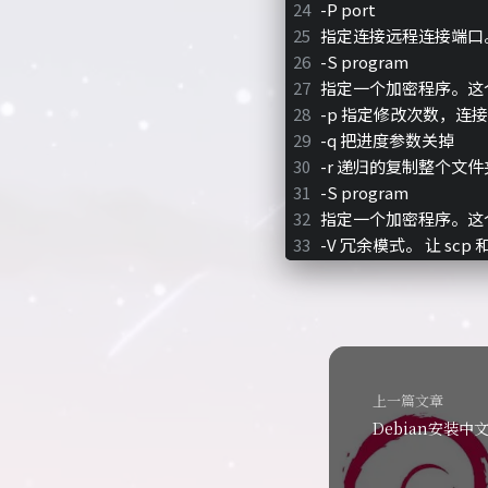
-P port
指定连接远程连接端口
-S program
指定一个加密程序。这个
-p 指定修改次数，连
-q 把进度参数关掉
-r 递归的复制整个文件
-S program
指定一个加密程序。这个
-V 冗余模式。 让 s
上一篇文章
Debian安装中