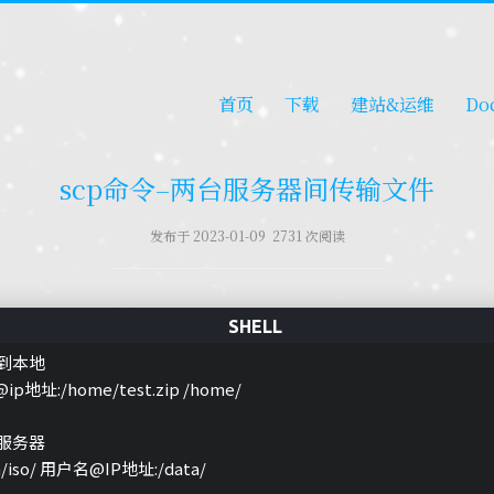
首页
下载
建站&运维
Do
scp命令–两台服务器间传输文件
发布于 2023-01-09 2731 次阅读
到本地
ip地址:/home/test.zip /home/
服务器
ata/iso/ 用户名@IP地址:/data/