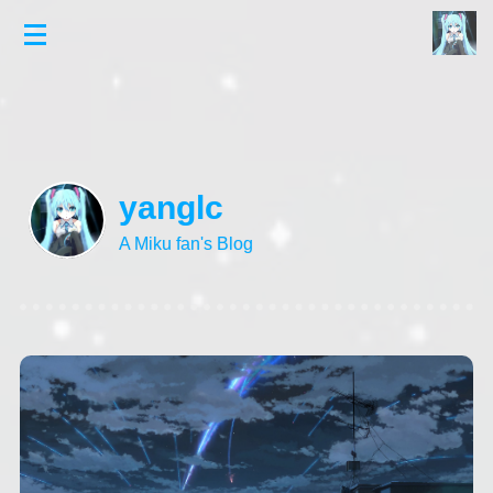
yanglc
A Miku fan's Blog