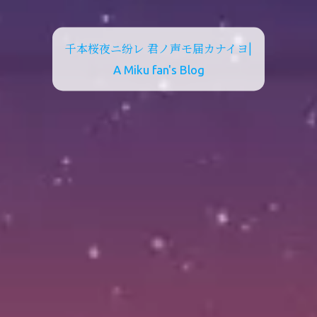
千本桜夜ニ纷レ 君ノ声モ届カナイヨ
|
A Miku fan's Blog