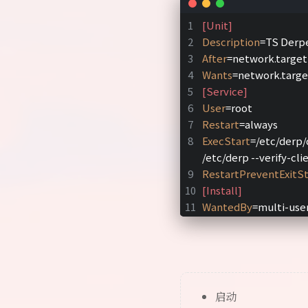
[Unit]
Description
=TS Derp
After
=network.target
Wants
=network.targe
[Service]
User
=root
Restart
=always
ExecStart
=/etc/derp
/etc/derp --verify-cli
RestartPreventExitS
[Install]
WantedBy
=multi-user
启动