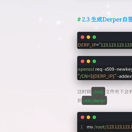
2.3 生成Derper
DERP_IP
=
"123.123.123.123
openssl
 req -x509 -newkey
"/CN=
${DERP_IP}
"
 -addex
这时候
文件夹下会
/root
到
:
/etc/derp/
mv 
/root/
123.123
.
123.