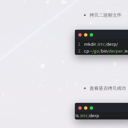
拷贝二进制文件
mkdir 
/etc/
derp/
cp ~
/go/
bin
/derper /
e
查看是否拷贝成功
ls 
/etc/