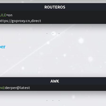
ULE
=on
https://goproxy.cn,direct
er
md/