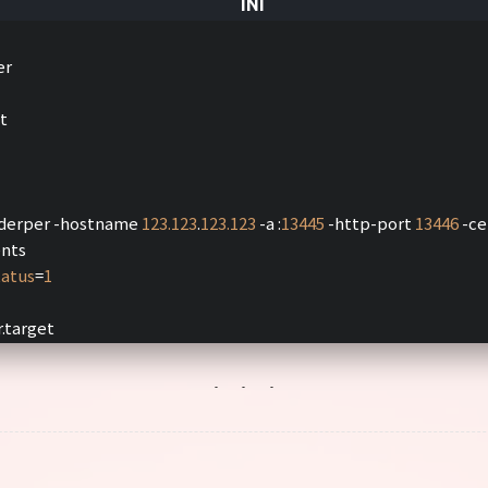
er
t
/derper -hostname 
123.123
.
123.123
 -a :
13445
 -http-port 
13446
 -c
ents
tatus
=
1
.target