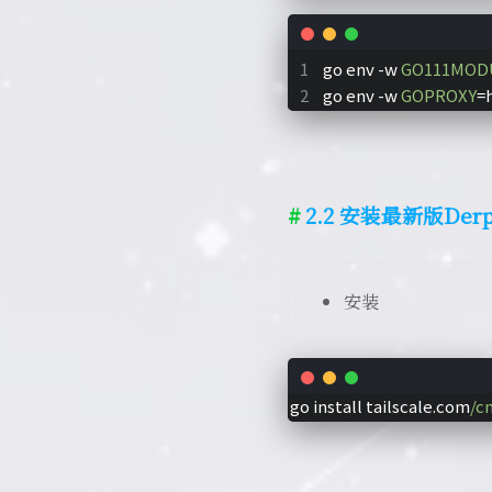
go env -w 
GO111MOD
go env -w 
GOPROXY
=
2.2 安装最新版Derp
安装
go install tailscale.com
/c