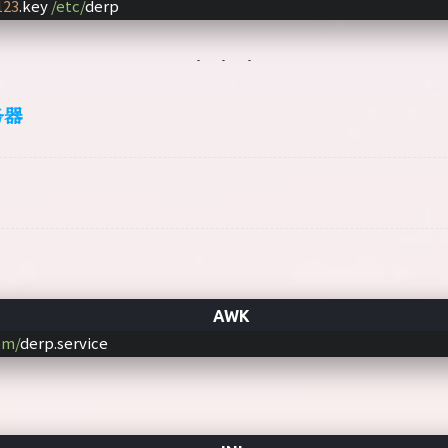
123
.key 
/etc/
derp
务器
em/