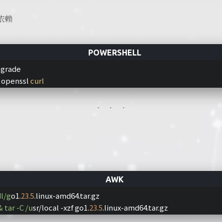
依赖
pgrade
t openssl 
curl
dl/g
o1.
23.5
.linux-amd64.tar.gz
 tar -C /u
sr/local -xzf go1.
23.5
.linux-amd64.tar.gz