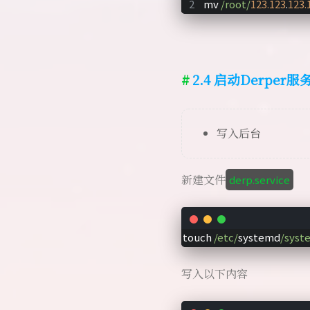
mv 
/root/
123.123
.
123.
2.4 启动Derper服
写入后台
新建文件
derp.service
touch 
/etc/
systemd
/syst
写入以下内容