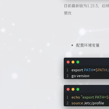
目前最新版为1.23.5，
要改
配置环境变量
export 
PATH
=
$PATH
:
go version
echo
"export PATH=
$
source
 /etc/profile