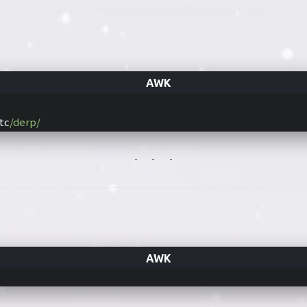
tc
/derp/