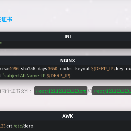
自签证书
"
 rsa:
4096
 -sha256 -days 
3650
 -nodes -keyout 
${DERP_IP}
.key -ou
t 
"subjectAltName=IP:
${DERP_IP}
"
有两个证书文件：
和
/root/123.123.123.123.crt
/root/123.123.123.
123
.crt 
/etc/
derp