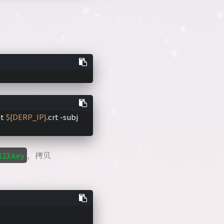
t 
${DERP_IP}
.crt -subj 
，拷贝
123.key