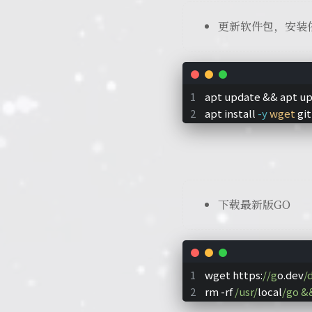
更新软件包，安装
apt update && apt u
apt install 
-y
wget
 gi
下载最新版GO
wget https:
//g
o.dev
/
rm -rf 
/usr/
local
/go &&