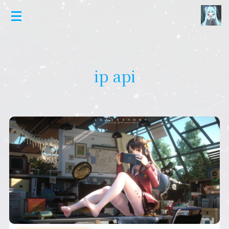
ip api